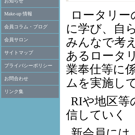
お知らせ
ロータリー
Make-up 情報
に学び、自
会員コラム・ブログ
みんなで考
会員サロン
あるロータ
サイトマップ
業奉仕等に
プライバシーポリシー
お問合わせ
ムを実施し
リンク集
RIや地区
信していく
新会員には