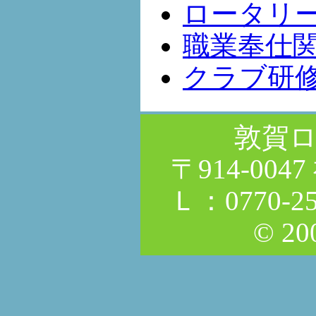
ロータリ
職業奉仕
クラブ研
敦賀
〒914-00
Ｌ：0770-25
© 200